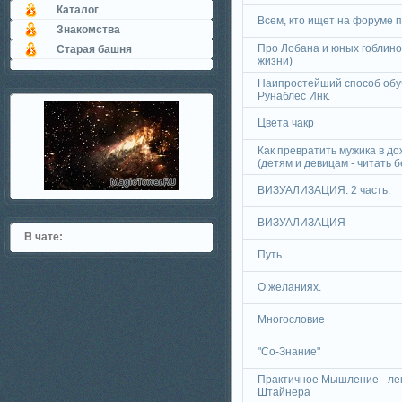
Каталог
Всем, кто ищет на форуме 
Знакомства
Про Лобана и юных гоблино
Старая башня
жизни)
Наипростейший способ обу
Рунаблес Инк.
Цвета чакр
Как превратить мужика в до
(детям и девицам - читать 
ВИЗУАЛИЗАЦИЯ. 2 часть.
ВИЗУАЛИЗАЦИЯ
В чате:
Путь
О желаниях.
Многословие
"Со-Знание"
Практичное Мышление - ле
Штайнера