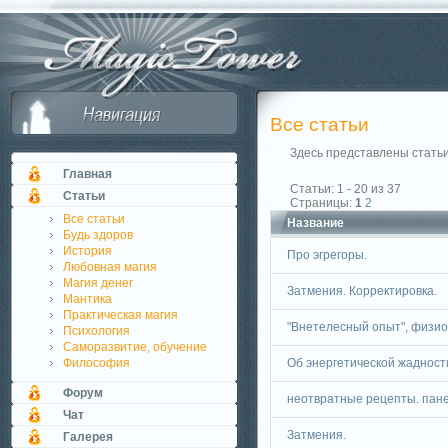
Все статьи
Здесь представлены статьи 
Главная
Статьи: 1 - 20 из 37
Статьи
Страницы:
1
2
Все статьи
Название
Будь здоров
История
Про эгрегоры.
Любовная магия
Магия денег
Затмения. Корректировка.
Мантика
Практическая магия
"Внетелесный опыт", физио
Психология
Саморазвитие, обучение
Философия
Об энергетической жадност
Форум
неотвратные рецепты. пан
Чат
Затмения.
Галерея