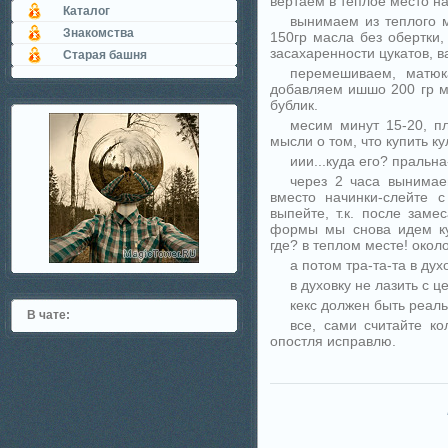
вертаем в теплое место на
Каталог
вынимаем из теплого м
Знакомства
150гр масла без обертки,
засахаренности цукатов, в
Старая башня
перемешиваем, матюк
добавляем ишшо 200 гр м
бублик.
месим минут 15-20, п
мысли о том, что купить к
иии...куда его? пральна
через 2 часа вынимае
вместо начинки-слейте с
выпейте, т.к. после заме
формы мы снова идем ку
где? в теплом месте! окол
а потом тра-та-та в дух
в духовку не лазить с 
кекс должен быть реал
В чате:
все, сами считайте ко
опостля исправлю.