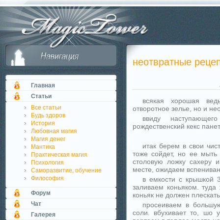
неотвратные рецеп
Главная
Статьи
всякая хорошая вед
Все статьи
отворотное зелье, но и не
Будь здоров
ввиду наступающего
История
рождественский кекс пане
Любовная магия
Магия денег
итак берем в свои чи
Мантика
тоже сойдет, но ее мыть
Практическая магия
столовую ложку сахеру 
Психология
месте, ожидаем вспениван
Саморазвитие, обучение
Философия
в емкости с крышкой 
заливаем коньяком. туда
Форум
коньяк не должен плескать
Чат
просеиваем в большую
соли. вбухивает то, шо 
Галерея