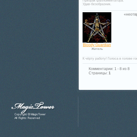
Призрак фаллоимитатора.
Удав-безобразник.
«
неотв
Bloody Guardian
Житель
К чёрту работу! Голоса в голове г
Комментарии: 1 - 8 из 8
Страницы:
1