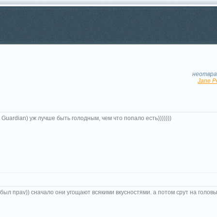
и
неотвра
Jane P
 Guardian) уж лучше быть голодным, чем что попало есть)))))))
 был праv)) сначало они угощают всякими вкусностями. а потом срут на головы