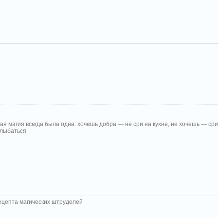
ая магия всегда была одна: хочешь добра — не сри на кухне, не хочешь — ср
улыбаться
ецепта магических штруделей