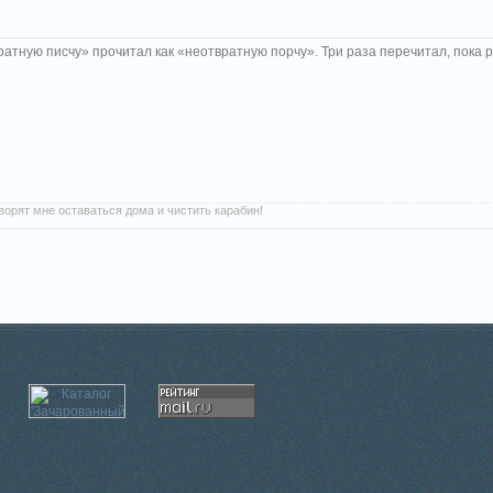
ратную писчу» прочитал как
«
неотвратную порчу». Три раза перечитал, пока 
оворят мне оставаться дома и чистить карабин!