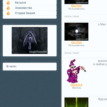
Каталог
Ша Ман
Знакомства
Пользователь
Старая башня
жизнь такая
о Mav
Ша Ман
Пользователь
жизнь такая
кухонн
я люблю 
В чате:
Maverick
Житель
Жду р