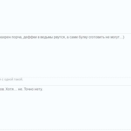
нахрен порча, деффки в ведьмы рвутся, а сами булку сготовить не могут…)
 с одной такой.
ов. Хотя… не. Точно нету.