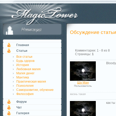
Обсуждение стать
Главная
Комментарии: 1 - 8 из 8
Статьи
Страницы:
1
Все статьи
Будь здоров
Bloody
История
Любовная магия
Магия денег
Мантика
Практическая магия
Ша Ман
Психология
Пользователь
Саморазвитие, обучение
Философия
жизнь такая
Форум
как ты
Чат
Галерея