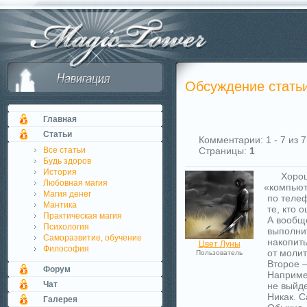
Обсуждение стать
Главная
Статьи
Комментарии: 1 - 7 из 7
Все статьи
Страницы:
1
Будь здоров
История
Хорош
Любовная магия
«
компьют
Магия денег
по телеф
Мантика
те, кто 
Практическая магия
А вообще
Психология
выполни
Саморазвитие, обучение
накопить
Цвет Луны
Философия
от моли
Пользователь
Второе 
Форум
Например
Чат
не выйде
Никак. 
Галерея