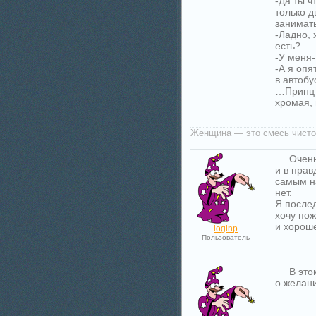
-Да ты ч
только д
занимат
-Ладно, 
есть?
-У меня-
-А я опя
в автобу
…Принц с
хромая, 
Женщина — это смесь чистой
Очень
и в прав
самым н
нет.
Я после
хочу пож
и хороше
loginp
Пользователь
В это
о желани