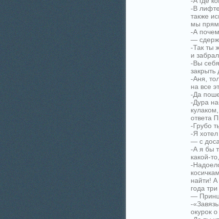
-А где к
-В лифте
также ис
мы прямо
-А почем
— сдерж
-Так ты 
и забрал
-Вы себя
закрыть 
-Аня, то
на все э
-Да поше
-Дура на
кулаком
ответа П
-Грубо т
-Я хотел
— с дос
-А я бы 
какой-то
-Надоело
косичка
найти! А
года три
— Принц
-«Завязы
окурок о