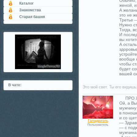
Обычно, 
Каталог
женой, и
А желани
Знакомства
это не ж
Старая башня
Третье —
Нужно ст
Тогда, в
И послед
вы хотит
А остал
здоровье
устройте
вообще н
чтобы ст
будет со
вашей си
В чате:
Это мой свет. Ты его видишь
ПРО 
Ой, а Вы
мужчину 
в понош
и со щет
Галадриэль
— Здрав
Пользователь
— с под
мужчина 