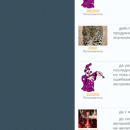
Эксперт
Пользователь
дейст
продума
значение
Иери
Пользователь
да уж
последн
но пока 
ошибками
экстрема
Lucifera
Пользователь
да с 
до си
желаний 
не жела