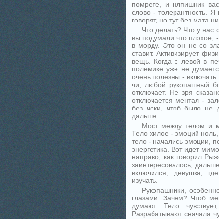
помрете, и нлпишник вас
слово - толерантность. Я
говорят, но тут без мата 
Что делать? Что у нас 
вы подумали что плохое, 
в морду. Это он не со зл
ставит. Активизирует физ
вещь. Когда с левой в пе
полемике уже не думаетс
очень полезны - включать 
чи, любой рукопашный бой
отключает. Не зря сказан
отключается ментал - зале
без чеки, чтоб было не 
дальше.
Мост между телом и м
Тело хилое - эмоций ноль
тело - начались эмоции, 
энергетика. Вот идет мимо
направо, как говорил Рыж
заинтересовалось, дальш
включился, девушка, гд
изучать.
Рукопашники, особенно
глазами. Зачем? Чтоб ме
думают. Тело чувствует
Разрабатывают сначала чув