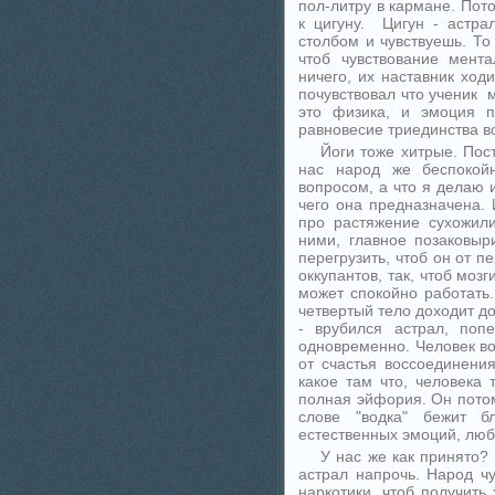
пол-литру в кармане. Пот
к цигуну. Цигун - астра
столбом и чувствуешь. То 
чтоб чувствование мент
ничего, их наставник ход
почувствовал что ученик м
это физика, и эмоция п
равновесие триединства в
Йоги тоже хитрые. Пос
нас народ же беспокой
вопросом, а что я делаю и
чего она предназначена. 
про растяжение сухожили
ними, главное позаковыр
перегрузить, чтоб он от п
оккупантов, так, чтоб моз
может спокойно работать. 
четвертый тело доходит д
- врубился астрал, поп
одновременно. Человек вое
от счастья воссоединени
какое там что, человека 
полная эйфория. Он пото
слове "водка" бежит б
естественных эмоций, люб
У нас же как принято?
астрал напрочь. Народ чу
наркотики, чтоб получить 