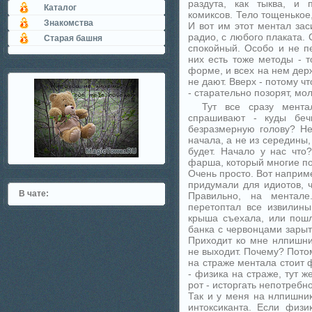
раздута, как тыква, и 
Каталог
комиксов. Тело тощенькое,
Знакомства
И вот им этот ментал зас
радио, с любого плаката. 
Старая башня
спокойный. Особо и не пе
них есть тоже методы - 
форме, и всех на нем держ
не дают. Вверх - потому ч
- старательно позорят, мо
Тут все сразу мента
спрашивают - куды бечь
безразмерную голову? Не
начала, а не из середины, 
будет. Начало у нас что
фарша, который многие по
Очень просто. Вот напри
придумали для идиотов, 
В чате:
Правильно, на ментале
перетоптал все извилины
крыша съехала, или пошл
банка с червонцами зарыт
Приходит ко мне нлпишник,
не выходит. Почему? Пото
на страже ментала стоит ф
- физика на страже, тут ж
рот - исторгать непотреб
Так и у меня на нлпишник
интоксиканта. Если физи