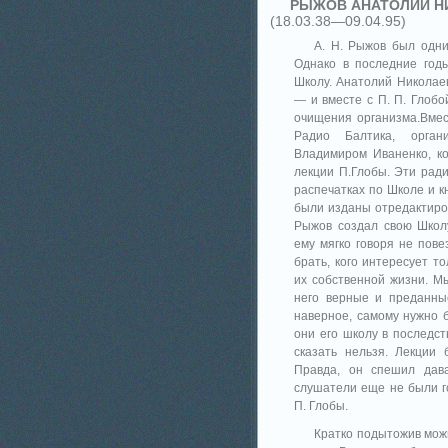
РЫЖОВ АНАТОЛИЙ Н
(18.03.38―09.04.95)
А. Н. Рыжов был одни
Однако в последние год
Школу. Анатолий Николаев
― и вместе с П. П. Глобо
очищения организма.Вмест
Радио Балтика, орган
Владимиром Иваненко, к
лекции П.Глобы. Эти рад
распечатках по Школе и 
были изданы отредактиров
Рыжов создал свою Школу
ему мягко говоря не пове
брать, кого интересует т
их собственной жизни. Мы
него верные и преданные
наверное, самому нужно б
они его школу в последст
сказать нельзя. Лекции
Правда, он спешил дава
слушатели еще не были г
П. Глобы.
Кратко подытожив можн