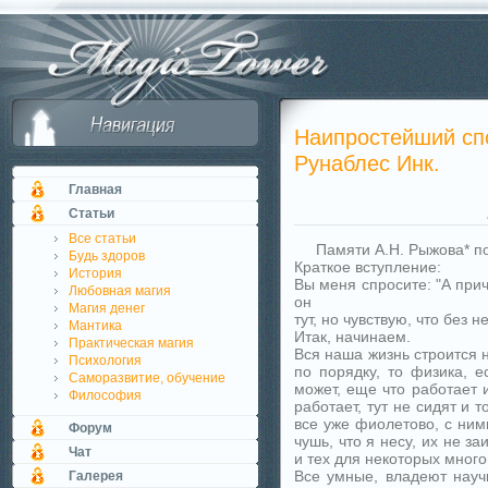
Наипростейший сп
Рунаблес Инк.
Главная
Статьи
Все статьи
Памяти А.Н. Рыжова* п
Будь здоров
Краткое вступление:
История
Вы меня спросите: "А прич
Любовная магия
он
Магия денег
тут, но чувствую, что без 
Мантика
Итак, начинаем.
Практическая магия
Вся наша жизнь строится н
Психология
по порядку, то физика, е
Саморазвитие, обучение
может, еще что работает и
Философия
работает, тут не сидят и т
все уже фиолетово, с ним
Форум
чушь, что я несу, их не з
Чат
и тех для некоторых мног
Все умные, владеют науч
Галерея