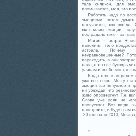
тела силикон, для эм
промывается, мол, это по
Работать надо по восх
эмоциями, потом думать
получается, как всегда
включились эмоции - получ
пострадало тело - вот вам
Магия = астрал + мен
наполнил, тело предоста
астрала. Почему м
неуравновешенные? Пото
переходить, а они застрял
надо, а он все букварь чит
улицам и особо ментальны
Когда тело с астралом 
уже все легко. Мозгу ост
эмоции все ненужное и п
ни убеждай, что резинова
живо опровергнут. Т.е. в
Слова уже роли не игр
пропускает. Вот когда 
простроите, и будет вам сч
20 февраля 2010, Москва,
-------------------------------
-----------
*