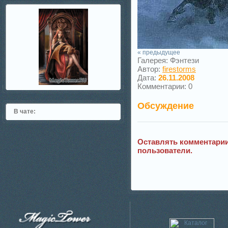
« предыдущее
Галерея: Фэнтези
Автор:
firestorms
Дата:
26.11.2008
Комментарии: 0
Обсуждение
В чате:
Оставлять комментарии
пользователи.