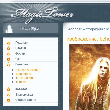
Галерея:
Фотографии
/
be
Изображение: beh
Главная
Статьи
Форум
Чат
Галерея
Все изображения
Творчество
Фотографии
Фэнтези
Каталог
Знакомства
Старая башня