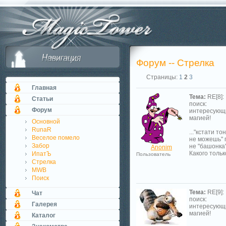
Форум -- Стрелка
Страницы:
1
2
3
Главная
Тема:
RE[8]: 
Статьи
поиск:
Форум
интересующ
магией!
Основной
RunaR
..."кстати т
Веселое помело
не можешь" 
Забор
не "башонка"
Anonim
Какого тольк
ИпатЪ
Пользователь
Стрелка
MWB
Поиск
Тема:
RE[9]: 
Чат
поиск:
Галерея
интересующ
магией!
Каталог