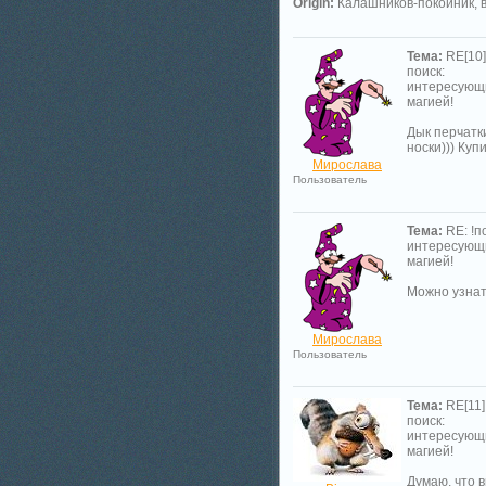
Origin:
Калашников-покойник, в
Тема:
RE[10]:
поиск:
интересующ
магией!
Дык перчатки
носки))) Купи
Мирослава
Пользователь
Тема:
RE: !п
интересующ
магией!
Можно узнат
Мирослава
Пользователь
Тема:
RE[11]:
поиск:
интересующ
магией!
Думаю, что в