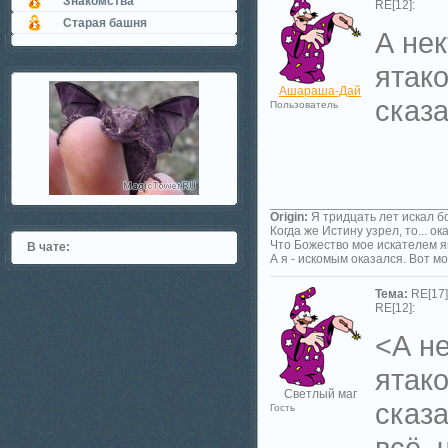
Знакомства
RE[12]:
Старая башня
А нек
ятако
Ашараша-Дай
сказа
Пользователь
_________________________
Origin:
Я тридцать лет искал б
Когда же Истину узрел, то... ок
Что Божество мое искателем я
В чате:
А я - искомым оказался. Вот мо
Тема:
RE[17]
RE[12]:
<А не
ятако
Светлый маг
сказа
Гость
всё, 