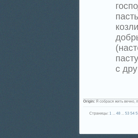
госп
пасты
козл
добр
(нас
пасту
с др
_________________________
Origin:
Я собрася жить вечно, 
Страницы:
1
...
48
...
53
54
5