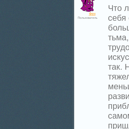
Что 
Фен
себя 
Пользователь
боль
тьма,
труд
искус
так. 
тяже
мень
разви
прибл
само
приш