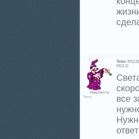
конце
жизни
сдел
Тема:
RE[18]
RE[12]:
Свет
скоро
Николетта
все з
Гость
нужно
Нужно
ответ