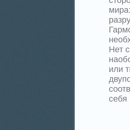
мира:
разр
Гармо
необ
Нет с
наобо
или т
двуп
соот
себя