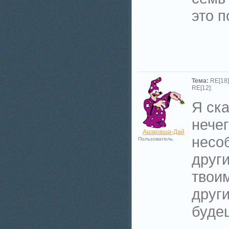
это п
Тема:
RE[18]
RE[12]:
Я ска
нечег
Ашараша-Дай
несо
Пользователь
други
твои
друг
буде