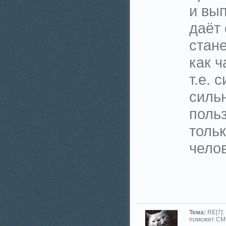
и вы
даёт 
стане
как ч
т.е. 
силь
поль
толь
челов
Тема:
RE[7]:
поможет СМ