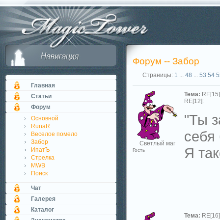
Форум -- Забор
Страницы:
1
...
48
...
53
54
5
Главная
Тема:
RE[15]
Статьи
RE[12]:
Форум
"Ты з
Основной
RunaR
себя 
Веселое помело
Забор
Светлый маг
Я та
ИпатЪ
Гость
Стрелка
MWB
Поиск
Чат
Галерея
Каталог
Тема:
RE[16]