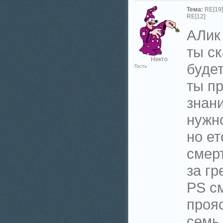
Тема:
RE[19]
RE[12]:
АЛик
ты ск
Никто
будет
Гость
ты пр
знан
нужно
но ет
смерт
за гр
PS см
прояс
семь 