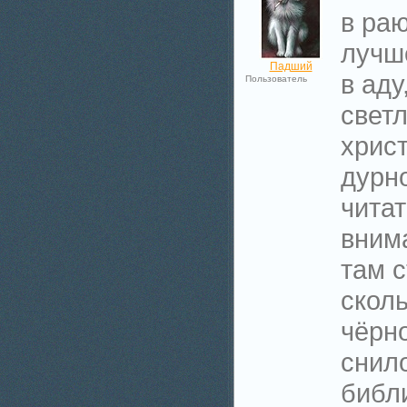
в ра
лучш
Падший
в аду
Пользователь
свет
христ
дурн
чита
вним
там с
скол
чёрно
снило
библ