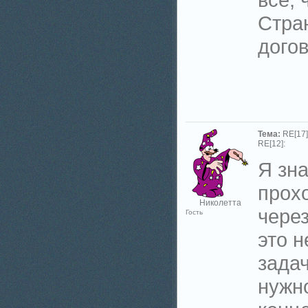
Стра
дого
Тема:
RE[17]
RE[12]:
Я зн
прох
Николетта
через
Гость
это н
задач
нужно