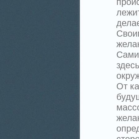
прои
лежи
делае
Свои
жела
Сами
здесь
окру
От к
буду
масс
жела
опре
стор