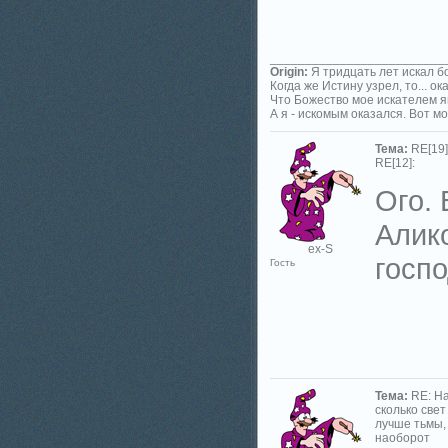
_________________________
Origin:
Я тридцать лет искал б
Когда же Истину узрел, то... ок
Что Божество мое искателем я
А я - искомым оказался. Вот мо
Тема:
RE[19]
RE[12]:
Ого. 
Алик
ex-S
госпо
Гость
Тема:
RE: Н
сколько свет
лучше тьмы,
наоборот