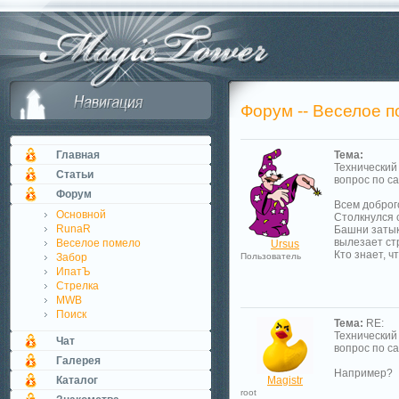
Форум -- Веселое 
Главная
Тема:
Технический
Статьи
вопрос по с
Форум
Всем доброг
Основной
Столкнулся 
RunaR
Башни затык
вылезает ст
Веселое помело
Ursus
Кто знает, ч
Забор
Пользователь
ИпатЪ
Стрелка
MWB
Поиск
Тема:
RE:
Технический
Чат
вопрос по с
Галерея
Например?
Каталог
Magistr
root