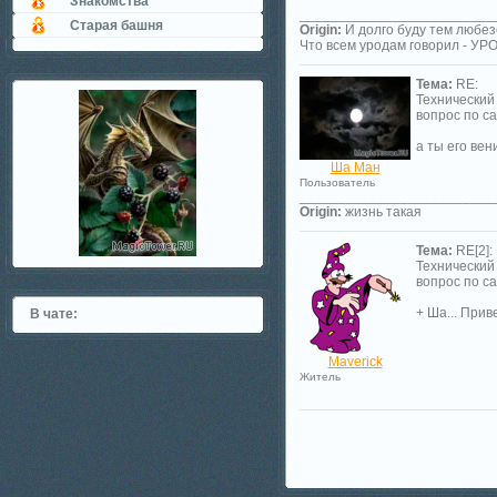
Знакомства
_________________________
Старая башня
Origin:
И долго буду тем любез
Что всем уродам говорил - У
Тема:
RE:
Технический
вопрос по с
а ты его вен
Ша Ман
Пользователь
_________________________
Origin:
жизнь такая
Тема:
RE[2]:
Технический
вопрос по с
+ Ша... Прив
В чате:
Maverick
Житель