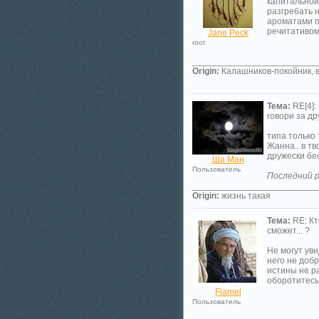
капитальной
разгребать н
ароматами п
речитативом))
Jane Peck
root
_________________________
Origin:
Калашников-покойник, в
Тема:
RE[4]:
говори за др
типа только 
Жанна.. в тв
дружески бе
Ша Ман
Пользователь
Последний р
_________________________
Origin:
жизнь такая
Тема:
RE: Кт
сможет... ?
Не могут уви
него не добр
истины не ра
оборотитесь
Flamel
Пользователь