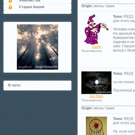
Знакомства
_________________________
Origin:
жизнь такая
Старая башня
Тема:
RE[2]:
для этого н
Человек оче
На данный м
бумерангом 
гадалки и не
смог. Говоря
Sadki
выход с безв
Пользователь
Тема:
RE[3]:
ты не понял..
В чате:
Последний р
Ша Ман
Пользователь
_________________________
Origin:
жизнь такая
Тема:
RE[3]:
для этого н
Ок, если нат