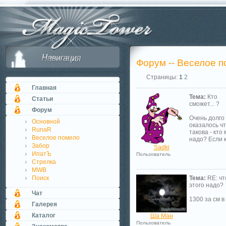
Форум -- Веселое 
Страницы:
1
2
Главная
Тема:
Кто
Статьи
сможет... ?
Форум
Очень долго 
Основной
оказалось чт
RunaR
такова - кто
Веселое помело
надо? Если к
Забор
Sadki
ИпатЪ
Пользователь
Стрелка
MWB
Поиск
Тема:
RE: чт
этого надо?
Чат
1300 за см в
Галерея
Каталог
Ша Ман
Пользователь