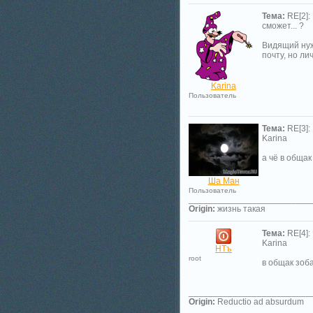
Тема:
RE[2]:
сможет... ?
Видящий нуж
почту, но ли
Karina
Пользователь
Тема:
RE[3]:
Karina
а чё в обща
Ша Ман
Пользователь
_________________________
Origin:
жизнь такая
Тема:
RE[4]:
Karina
НТъ
root
в общак зоба
_________________________
Origin:
Reductio ad absurdum