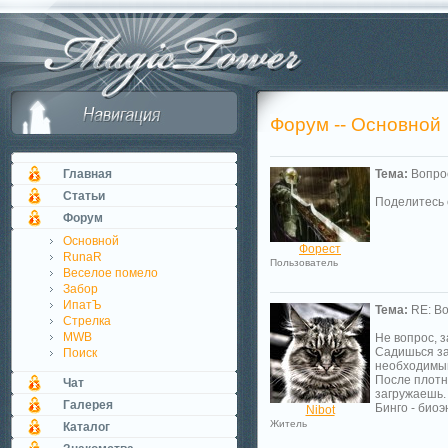
Форум -- Основной
Главная
Тема:
Вопро
Статьи
Поделитесь 
Форум
Основной
Форест
RunaR
Пользователь
Веселое помело
Забор
ИпатЪ
Тема:
RE: Во
Стрелка
MWB
Не вопрос, 
Садишься за 
Поиск
необходимым
После плотн
Чат
загружаешь.
Галерея
Бинго - биоэ
Nibot
Житель
Каталог