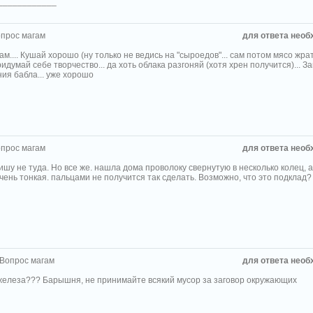
____________
прос магам
для ответа необ
ам.... Кушай хорошо (ну только не ведись на "сыроедов"... сам потом мясо жрат
ридумай себе творчество... да хоть облака разгоняй (хотя хрен получится)... 
ия бабла... уже хорошо
прос магам
для ответа необ
шу не туда. Но все же. нашла дома проволоку свернутую в несколько колец, 
чень тонкая. пальцами не получится так сделать. Возможно, что это подклад?
 Вопрос магам
для ответа необ
железа??? Барышня, не принимайте всякий мусор за заговор окружающих
____________