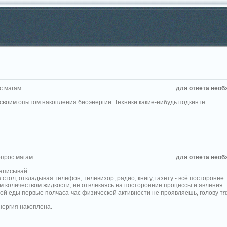
с магам
для ответа необ
своим опытом накопления биоэнергии. Техники какие-нибудь подкинте
прос магам
для ответа необ
записывай:
стол, откладывая телефон, телевизор, радио, книгу, газету - всё посторонее.
 количеством жидкости, не отвлекаясь на посторонние процессы и явления.
ой еды первые полчаса-час физической активности не проявляешь, голову т
нергия накоплена.