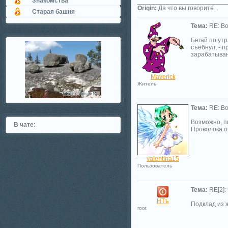
Знакомства
_________________________
Origin:
Да что вы говорите...
Старая башня
Тема:
RE: Во
Бегай по утр
съебнул, - п
зарабатыван
Maverick
Житель
Тема:
RE: Во
Возможно, пи
В чате:
Проволока о
valentina15
Пользователь
Тема:
RE[2]:
НТъ
Подклад из 
root
_________________________