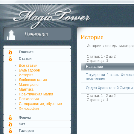
История
Истории, легенды, мистерии
Главная
Статьи: 1 - 2 из 2
Статьи
Страницы:
1
Все статьи
Название
Будь здоров
Татуировки. 1 часть. Филос
История
психология.
Любовная магия
Магия денег
Орден Хранителей Смерти
Мантика
Практическая магия
Статьи: 1 - 2 из 2
Психология
Страницы:
1
Саморазвитие, обучение
Философия
Форум
Чат
Галерея