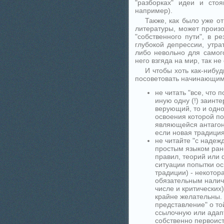
"разборках" идеи и сто
например).
Также, как было уже о
литературы, может произ
"собственного пути", в р
глубокой депрессии, утрат
либо невольно для самог
него взгяда на мир, так н
И чтобы хоть как-нибу
посоветовать начинающи
не читать "все, что 
иную одну (!) заинт
верующий, то и одн
освоения которой по
являющейся антагони
если новая традиция
не читайте "с надеж
простым языком ран
правил, теорий или 
ситуации попытки о
традиции) - некотор
обязательным налич
числе и критических
крайне желательны. 
представление" о то
ссылочную или адап
собственно первоист