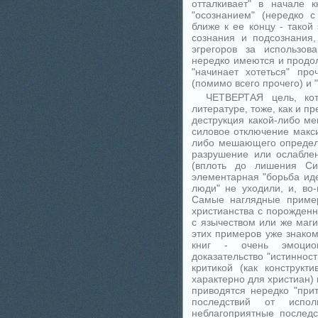
отталкивает" в начале 
"осознанием" (нередко с
ближе к ее концу - тако
сознания и подсознания
эгрегоров за использов
нередко имеются и продол
"начинает хотеться" пр
(помимо всего прочего) и
ЧЕТВЕРТАЯ цель, кот
литературе, тоже, как и п
деструкция какой-либо м
силовое отключение макс
либо мешающего определе
разрушение или ослабле
(вплоть до лишения С
элементарная "борьба иде
люди" не уходили, и, во-
Самые наглядные пример
христианства с порожден
с язычеством или же маги
этих примеров уже знаком
книг - очень эмоцио
доказательство "истиннос
критикой (как конструкт
характерно для христиан)
приводятся нередко "при
последствий от испол
неблагоприятные последс