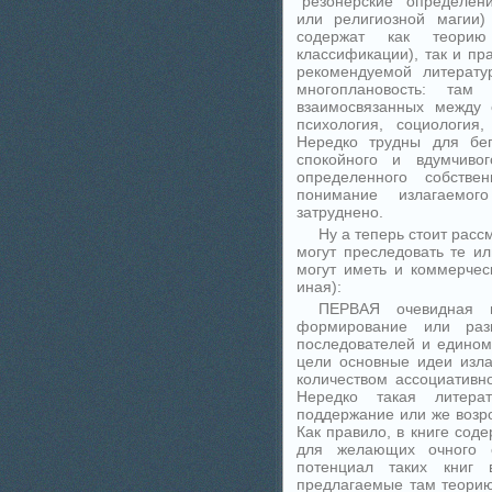
"резонерские" определени
или религиозной магии)
содержат как теорию
классификации), так и пра
рекомендуемой литерату
многоплановость: там 
взаимосвязанных между 
психология, социология
Нередко трудны для бег
спокойного и вдумчиво
определенного собстве
понимание излагаемог
затруднено.
Ну а теперь стоит расс
могут преследовать те ил
могут иметь и коммерчес
иная):
ПЕРВАЯ очевидная ц
формирование или разв
последователей и едином
цели основные идеи изл
количеством ассоциатив
Нередко такая литера
поддержание или же возр
Как правило, в книге сод
для желающих очного 
потенциал таких книг 
предлагаемые там теорию 