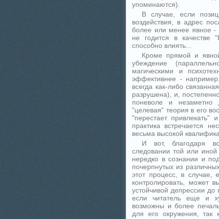
упоминаются).
В случае, если позиц
воздействия, в адрес по
более или менее явное - а
не годится в качестве 
способно влиять...
Кроме прямой и явной
убеждение (параллел
магическими и психотех
эффективнее - например,
всегда как-либо связанна
разрушена), и, постепенно
поневоле и незаметно 
"целевая" теория в его во
"перестает привлекать" и
практика встречается не
весьма высокой квалифика
И вот, благодаря в
следовании той или иной 
нередко в сознании и по
почерпнутых из различны
этот процесс, в случае,
контролировать, может в
устойчивой депрессии до 
если читатель еще и ху
возможны и более печаль
для его окружения, так 